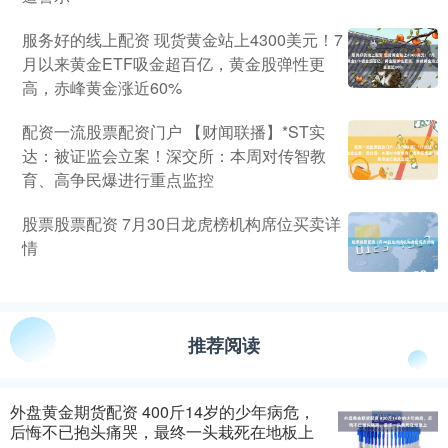
服务好的线上配资 现货黄金站上4300美元！7
月以来黄金ETF吸金超百亿，黄金股弹性更
高，赤峰黄金涨近60%
配资一流股票配资门户 【财闻联播】*ST实
达：被证监会立案！深交所：本周对传智教
育、高争民爆进行重点监控
股票股票配资 7月30日龙虎榜机构席位买卖详
情
推荐阅读
外盘黄金期货配资 400斤14岁的少年病危，
后悔不已抱头痛哭，最终一头栽死在地板上