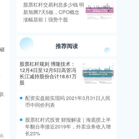
股票杠杆交易利息多少钱 明
新旭腾7天5板，CPO概念
涨幅居前丨强势个股
推荐阅读
广硕
股票杠杆规则 博隆技术：
12月4日至12月5日高管冯
、
长江减持股份合计18.61万
股
职
配资实盘能实现吗 2021年3月31日人民
币中间价列表
股票杠杆式投资 财报解读｜海底捞上半
年翻台率接近2019年，外卖业务收入增
长23%
点