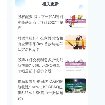
相关更新
股权配资 博世下一代AI智能
座舱获定点，预计2027年量
产
股票里杠杆什么意思 埃安推
出全新车系Ray 首款纯电车
型定名Ray 7
股票杠杆交易利息多少钱 明
新旭腾7天5板，CPO概念
涨幅居前丨强势个股
青岛股票配资 韩国KOSPI惊
险收涨1.62%，KOSDAQ狂
飙5.88%！SK海力士振幅超
9%