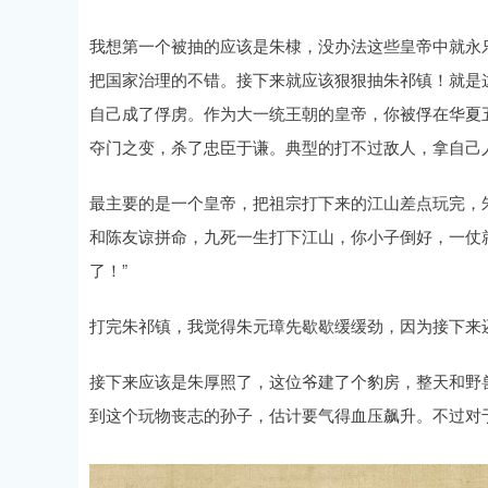
我想第一个被抽的应该是朱棣，没办法这些皇帝中就永
把国家治理的不错。接下来就应该狠狠抽朱祁镇！就是
自己成了俘虏。作为大一统王朝的皇帝，你被俘在华夏
夺门之变，杀了忠臣于谦。典型的打不过敌人，拿自己
最主要的是一个皇帝，把祖宗打下来的江山差点玩完，
和陈友谅拼命，九死一生打下江山，你小子倒好，一仗
了！”
打完朱祁镇，我觉得朱元璋先歇歇缓缓劲，因为接下来
接下来应该是朱厚照了，这位爷建了个豹房，整天和野
到这个玩物丧志的孙子，估计要气得血压飙升。不过对