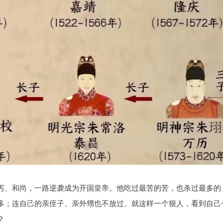
丐、和尚，一路逆袭成为开国皇帝。他吃过最苦的苦，也杀过最多的
多；连自己的亲侄子、亲外甥也不放过。就这样一个狠人，看到自己
？