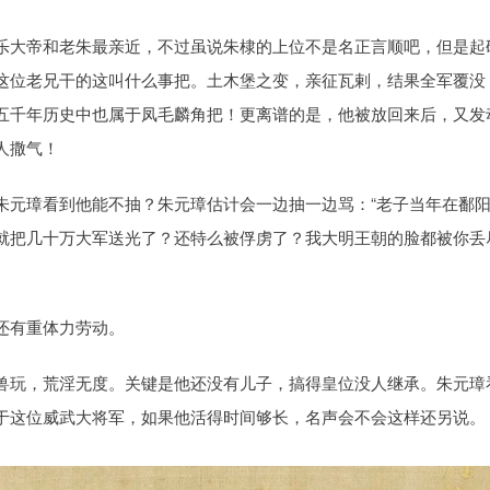
乐大帝和老朱最亲近，不过虽说朱棣的上位不是名正言顺吧，但是起
这位老兄干的这叫什么事把。土木堡之变，亲征瓦剌，结果全军覆没
五千年历史中也属于凤毛麟角把！更离谱的是，他被放回来后，又发
人撒气！
朱元璋看到他能不抽？朱元璋估计会一边抽一边骂：“老子当年在鄱
就把几十万大军送光了？还特么被俘虏了？我大明王朝的脸都被你丢
还有重体力劳动。
兽玩，荒淫无度。关键是他还没有儿子，搞得皇位没人继承。朱元璋
于这位威武大将军，如果他活得时间够长，名声会不会这样还另说。