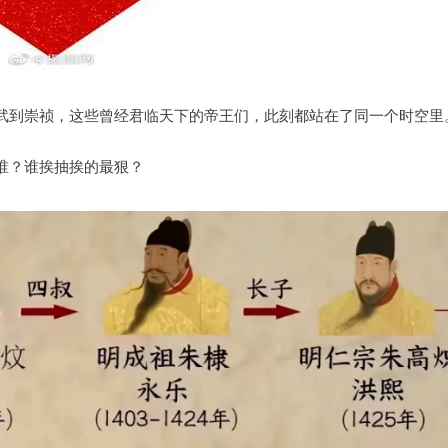
武到崇祯，这些曾经君临天下的帝王们，此刻都站在了同一个时空里
谁？谁挨抽挨的最狠？