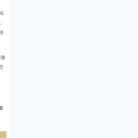
码
，
动
阳湖
尽
看