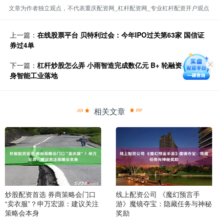
文章为作者独立观点，不代表重庆配资网_杠杆配资网_专业杠杆配资开户观点
上一篇：
在线股票平台 贝特利过会：今年IPO过关第63家 国信证
券过4单
下一篇：
杠杆炒股怎么弄 小雨智造完成数亿元 B+ 轮融资，押注具
身智能工业落地
相关文章
炒股配资首选 券商策略会门口
线上配资公司 《魔幻预言手
“卖衣服”？申万宏源：建议关注
游》魔镜夺宝：隐藏任务与神秘
策略会本身
奖励