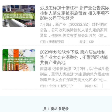
炒股怎样加十倍杠杆 新产业公告实际
控制人翁先定被实施留置 相关事项不
影响公司正常经营
7月6日，新产业（300832.SZ）对外披露
公告，公司收到实际控制人翁先定的家属
通知，依据相关监察委员会出具的《留置
通知书》，翁先定已被实施留置。公告显
栏目：重庆配资网
阅读：130
示，翁....
2023年炒股软件下载 第六届生物制
造产业大会在深举办，汇聚湾区动能
共筑产业高地
南都讯 记者伍曼娜 12月2日，以“合成生物
制造，重塑人类生活”为主题的第六届生物
制造产业大会在深圳光明文化艺术中心举
办2023年炒股软件下载，近2000名政产....
栏目：专业杠杆配资开户
阅读：50
共 1 页/2 条记录