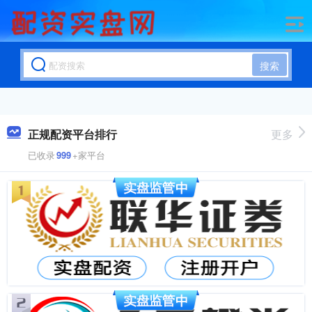
搜索
正规配资平台排行
更多
已收录
999
+家平台