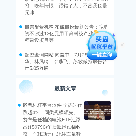
将，晚年悔恨：跟错了人，不然我也是
元帅
​股票配资机构 柏诚股份最新公告：拟募
资不超过12亿元用于高科技产业专项工
程建设项目等
​配资查询网站 同益中：7月28日高管刘清
华、林凤崎、余燕飞、苏敏减持股份合
计5.05万股
最新文章
股票杠杆平台软件 宁德时代
跌超4%，同类规模领先、
费率最低档的电池ETF汇添
富(159796)午后翘尾跌幅收
窄！全球动力电池装车量数