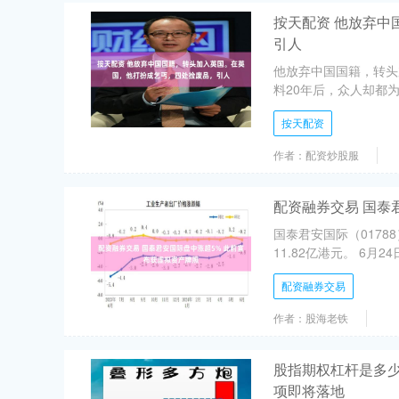
按天配资 他放弃
引人
他放弃中国国籍，转头
料20年后，众人却都为
按天配资
作者：配资炒股服
配资融券交易 国泰
国泰君安国际（0178
11.82亿港元。 6月
配资融券交易
作者：股海老铁
股指期权杠杆是多少
项即将落地