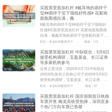
买股票里面加杠杆 #戴耳饰的易烊千
玺##易烊千玺下颌线好性感# 花絮画
面氛围感拉满，佩
#戴耳饰的易烊千玺##易烊千玺下颌线好
性感#买股票里面加杠杆 花絮画面氛围感
拉满，佩戴耳饰的易烊千玺搭配利落下颌
线，魅力十足买股票里面加杠杆，一眼心
栏目：专业杠杆配资开户
阅读：115
动🤩🤩🤩～ ....
买股票里面加杠杆 中际联合：5月6日
接受机构调研，宝盈基金、长江证券
等多家机构参与
证券之星消息，2025年5月7日中际联合
(605305)发布公告称公司于2025年5月6日
接受机构调研，宝盈基金、长江证券、中
庚基金、浙商证券参与。 具体内容如....
栏目：专业杠杆配资开户
阅读：97
买股票里面加杠杆 国庆假期首日铁路
车票开售 梅龙高铁受热捧，深圳至多
个热门方向车票已售罄