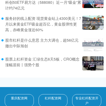
科创50ETF易方达（588080）近一月“吸金”累
计约74亿元
服务好的线上配资 现货黄金站上4300美元！7
月以来黄金ETF吸金超百亿，黄金股弹性更
高，赤峰黄金涨近60%
股市杠杆是什么意思 主力大调仓，超56亿元
撤出中际旭创
股票上杠杆资金 汇绿生态6天5板，CRO概念
涨幅居前丨强势个股
重庆配资网
杠杆配资网
专业杠杆配资开
户