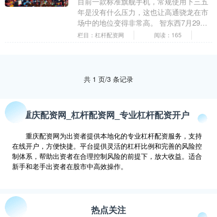
目前一款标准旗舰手机，常规使用下三五
年是没有什么压力，这也让高通骁龙在市
场中的地位变得非常高。 智东西7月29日
消息，7月26日，北京市发展和改革委员
栏目：杠杆配资网
阅读：165
会、北京市....
共 1 页/3 条记录
重庆配资网_杠杆配资网_专业杠杆配资开户
重庆配资网为出资者提供本地化的专业杠杆配资服务，支持
在线开户，方便快捷。平台提供灵活的杠杆比例和完善的风险控
制体系，帮助出资者在合理控制风险的前提下，放大收益。适合
新手和老手出资者在股市中高效操作。
热点关注