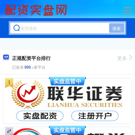
搜索
正规配资平台排行
更多
已收录
999
+家平台