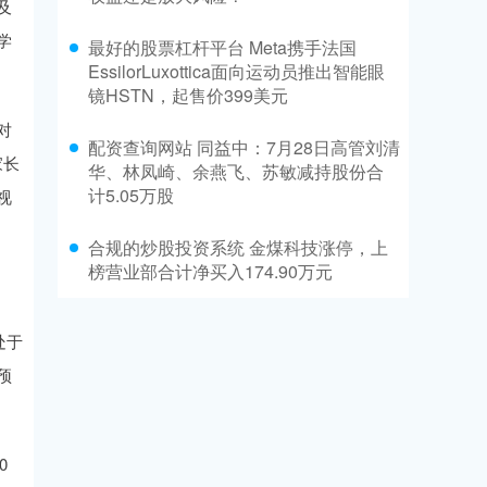
及
学
最好的股票杠杆平台 Meta携手法国
EssilorLuxottica面向运动员推出智能眼
镜HSTN，起售价399美元
对
配资查询网站 同益中：7月28日高管刘清
家长
华、林凤崎、余燕飞、苏敏减持股份合
计5.05万股
视
合规的炒股投资系统 金煤科技涨停，上
榜营业部合计净买入174.90万元
处于
预
0