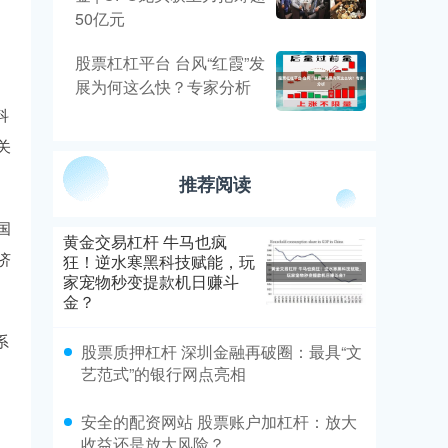
50亿元
股票杠杠平台 台风“红霞”发
展为何这么快？专家分析
科
关
推荐阅读
国
黄金交易杠杆 牛马也疯
济
狂！逆水寒黑科技赋能，玩
家宠物秒变提款机日赚斗
金？
系
股票质押杠杆 深圳金融再破圈：最具“文
艺范式”的银行网点亮相
安全的配资网站 股票账户加杠杆：放大
收益还是放大风险？