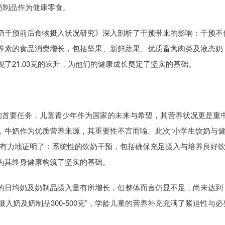
或奶制品作为健康零食。
干预前后食物摄入状况研究》深入剖析了干预带来的影响：干预不
养素的食品消费增长，包括坚果、新鲜蔬果、优质畜禽肉类及液态奶
了21.03克的跃升，为他们的健康成长奠定了坚实的基础。
首要任务，儿童青少年作为国家的未来与希望，其营养状况更是重
，牛奶作为优质营养来源，其重要性不言而喻。此次“小学生饮奶与
强有力地证明了：系统性的饮奶干预，包括确保充足摄入与培养良好
为其终身健康构筑了坚实的基础。
日均奶及奶制品摄入量有所增长，但整体而言仍显不足，尚未达到
应摄入奶及奶制品300-500克”，学龄儿童的营养补充充满了紧迫性与必