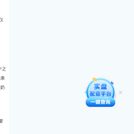
仅
中之
健康
饮奶
要