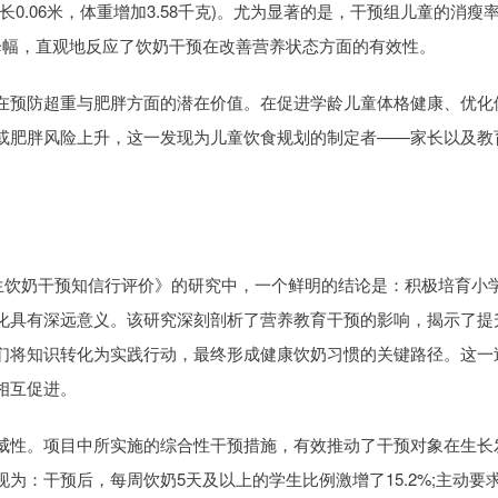
0.06米，体重增加3.58千克)。尤为显著的是，干预组儿童的消瘦
的降幅，直观地反应了饮奶干预在改善营养状态方面的有效性。
预防超重与肥胖方面的潜在价值。在促进学龄儿童体格健康、优化
或肥胖风险上升，这一发现为儿童饮食规划的制定者——家长以及教
饮奶干预知信行评价》的研究中，一个鲜明的结论是：积极培育小
化具有深远意义。该研究深刻剖析了营养教育干预的影响，揭示了提
们将知识转化为实践行动，最终形成健康饮奶习惯的关键路径。这一
相互促进。
性。项目中所实施的综合性干预措施，有效推动了干预对象在生长
为：干预后，每周饮奶5天及以上的学生比例激增了15.2%;主动要