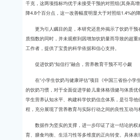
千克，这两项指标均优于未接受干预的对照组(其身高增长
降4.8个百分点，这一改善幅度明显大于对照组1.4%
更为引人瞩目的是，本研究还意外揭示了饮奶干预在
质指数的同时，并未观察到因增加饮奶量而导致的超重
工作者，提供了宝贵的科学依据和信心支持。
促进饮奶“知信行”融合，营养教育干预不可小觑
在“小学生饮奶与健康评估”项目《中国三省份小学生
的饮奶习惯，对于全面促进学龄儿童体格强健与体质优
学生营养认知水平、构建科学饮奶信念体系，是引导他
程，充分展现了营养教育与实际行动之间的良性互动与
数据作为坚实的支撑，进一步印证了这一结论的权威
育、膳食均衡、生活习性等多维度的正向转变。具体表现