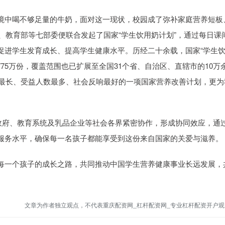
中喝不够足量的牛奶，面对这一现状，校园成了弥补家庭营养短板
部、教育部等七部委便联合发起了国家“学生饮用奶计划”，通过每日课
促进学生发育成长、提高学生健康水平。历经二十余载，国家“学生
775万份，覆盖范围也已扩展至全国31个省、自治区、直辖市的10万
间最长、受益人数最多、社会反响最好的一项国家营养改善计划，更为
府、教育系统及乳品企业等社会各界紧密协作，形成协同效应，通
服务水平，确保每一名孩子都能享受到这份来自国家的关爱与滋养。
一个孩子的成长之路，共同推动中国学生营养健康事业长远发展，
文章为作者独立观点，不代表重庆配资网_杠杆配资网_专业杠杆配资开户观