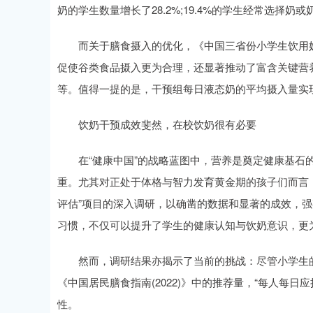
奶的学生数量增长了28.2%;19.4%的学生经常选择奶
而关于膳食摄入的优化，《中国三省份小学生饮用奶
促使谷类食品摄入更为合理，还显著推动了富含关键营
等。值得一提的是，干预组每日液态奶的平均摄入量实现
饮奶干预成效斐然，在校饮奶很有必要
在“健康中国”的战略蓝图中，营养是奠定健康基石的
重。尤其对正处于体格与智力发育黄金期的孩子们而言
评估”项目的深入调研，以确凿的数据和显著的成效，
习惯，不仅可以提升了学生的健康认知与饮奶意识，更
然而，调研结果亦揭示了当前的挑战：尽管小学生的
《中国居民膳食指南(2022)》中的推荐量，“每人每日
性。