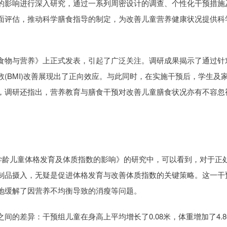
的影响进行深入研究，通过一系列周密设计的调查、个性化干预措施
面评估，推动科学膳食指导的制定，为改善儿童营养健康状况提供科
物与营养》上正式发表，引起了广泛关注。调研成果揭示了通过针
(BMI)改善展现出了正向效应。与此同时，在实施干预后，学生及
，调研还指出，营养教育与膳食干预对改善儿童膳食状况亦有不容忽
龄儿童体格发育及体质指数的影响》的研究中，可以看到，对于正
制品摄入，无疑是促进体格发育与改善体质指数的关键策略。这一干
地缓解了因营养不均衡导致的消瘦等问题。
差异：干预组儿童在身高上平均增长了0.08米，体重增加了4.8