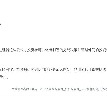
*
过理解这些公式，投资者可以做出明智的交易决策并管理他们的投资
无险可守。刘禅身边的部队网络证劵放大网站，能用的估计都交给诸
巴中，
文章为作者独立观点，不代表重庆配资网_杠杆配资网_专业杠杆配资开户观