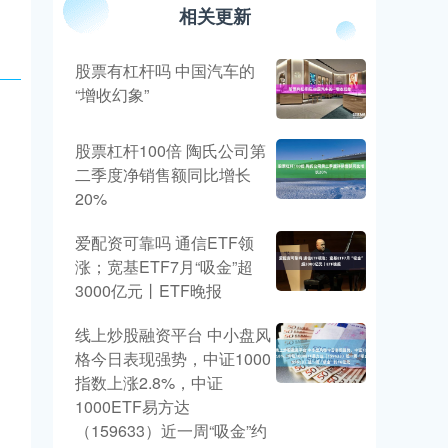
相关更新
股票有杠杆吗 中国汽车的
“增收幻象”
股票杠杆100倍 陶氏公司第
二季度净销售额同比增长
20%
爱配资可靠吗 通信ETF领
涨；宽基ETF7月“吸金”超
3000亿元丨ETF晚报
线上炒股融资平台 中小盘风
格今日表现强势，中证1000
指数上涨2.8%，中证
1000ETF易方达
（159633）近一周“吸金”约