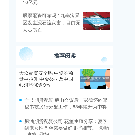
16亿元
股票配资可靠吗? 九寨沟景
区发生泥石流灾害，目前无
人员伤亡
推荐阅读
大众配资安全吗 中资券商
盘中拉升 中金公司及中国
银河均涨逾3%
宁波期货配资 庐山会议后，彭德怀的郑
秘书被另行分配工作，88年擢升为中将
原油期货配资公司 花笙生殖分享：夏季
到来女性备孕需要做好哪些细节。_影响
_食物_孕妇