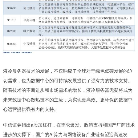
液冷服务器技术的发展，不仅响应了全球对于绿色低碳发展的迫
切需求，也为数据中心的可持续发展提供了强有力的技术支持。
随着技术的不断进步和市场需求的增长，液冷服务器无疑将成为
未来数据中心散热技术的主流，为实现更高效、更环保的数据中
心运营提供强有力的支持。
中信证券指出a股加杠杆，在需求爆发、政策支持和国产厂商技术
进步的支撑下，国产的AI算力与网络设备产业链有望迎高速发