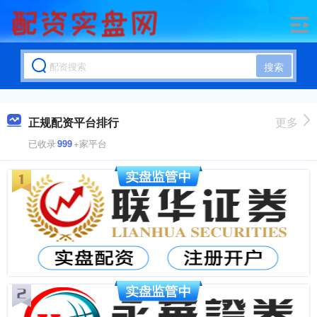
搜索
正规配资平台排行
更多
已收录
999
+家平台