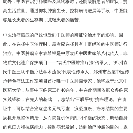
此外，中医在治疗肺鳞癌及其转移时，还能缓解患者的症状，提
高生活质量。通过抑制肿瘤生长、控制病情进展等手段，中医能
够延长患者的生存期，减轻患者的痛苦。
中医治疗癌症的疗效也受到中医师的辨证论治水平的影响。因
此，在选择中医治疗时，患者应选择具有丰富经验的中医师进行
治疗。中医肿瘤专家袁希福是中原袁氏中医世家第八代传人，非
物质文化遗产保护项目——“袁氏中医肿瘤疗法”传承人、“郑州袁
氏中医三联平衡疗法学术流派”代表性传承人、郑州市基层中医传
承特色疗法工作室项目首批唯一中医肿瘤专家，他毕业于北京中
医药大学，从事中医临床工作40余年，并在此期间依据众多临床
实践经验，在先人的基础上，总结出“三联平衡”抗癌理论。在临
证中，可以结合癌症患者元气亏虚、痰凝血瘀、癌毒结聚的主要
病机开展整体调治，从而恢复机体内阴阳平衡的状态，调动自身
的免疫力和抗病能力，控制病邪发展，达到治疗肿瘤的目的，累