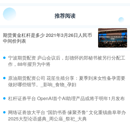
推荐阅读
期货黄金杠杆是多少 2021年3月26日人民币
中间价列表
宁波期货配资 庐山会议后，彭德怀的郑秘书被另行分配工
作，88年擢升为中将
原油期货配资公司 花笙生殖分享：夏季到来女性备孕需要
做好哪些细节。_影响_食物_孕妇
杠杆证券平台 OpenAI首个AI助理产品或将于明年1月发布
网络证劵放大平台 “国韵书香·缘聚齐鲁” 文化重镇曲阜举办
2025大型论语盛典_周公庙_祭祀_大典