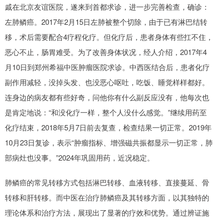
戚在北京友谊医院，遂来到首都求诊，进一步完善检查，确诊：
左肺鳞癌。2017年2月15日左肺被整个切除，由于已有淋巴结转
移，术后需要配合4疗程化疗。但化疗后，患者身体有些扛不住，
恶心不止，肠胃难受。为了改善身体状况，经人介绍，2017年4
月10日到郑州希福中医肿瘤医院求诊。中西医结合后，患者化疗
副作用减轻，没掉头发、也没恶心呕吐，吃饭、睡觉样样都好。
连身边的病友都有些好奇，问他你有什么副反应没有，他每次也
是肯定地说：“和没化疗一样，整个人没什么感觉。”继续用药至
化疗结束，2018年5月7日前去复查，检查结果一切正常。2019年
10月23日复诊，表示“肿瘤指标、增强磁共振都显示一切正常，肺
部病灶也没事。”2024年巩固用药，近况稳定。
肺鳞癌的常见转移方式包括淋巴转移、血液转移、直接蔓延、骨
转移和肝转移。而中医在治疗肺鳞癌及其转移方面，以其独特的
理论体系和治疗方法，展现出了显著的疗效和优势。通过辨证施