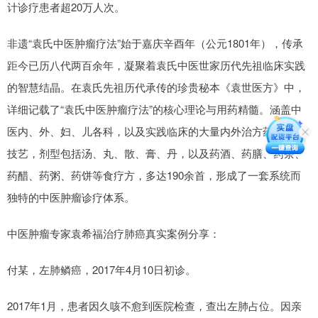
计诊疗患者超20万人次。
非遗“袁氏中医肿瘤疗法”始于嘉庆辛酉年（公元1801年），传承
距今已历八代两百余年，凝聚着袁氏中医世家历代先祖临床实践
的智慧结晶。在袁氏先祖历代承传的珍贵秘本《袁世医方》中，
详细记载了“袁氏中医肿瘤疗法”的核心理论与用药精髓。涵盖中
医内、外、妇、儿各科，以及实践临床的大量内外治方药、制作
技艺，剂型包括汤、丸、散、膏、丹，以及药酒、药膳、药茶、
药醋、药粥、药饼等食疗方，多达190余首，形成了一套系统而
独特的中医肿瘤诊疗体系。
中医肿瘤专家袁希福治疗肺癌真实案例分享：
付某，左肺鳞癌，2017年4月10日初诊。
2017年1月，患者因久咳不愈到医院检查，查出左肺占位。因亲