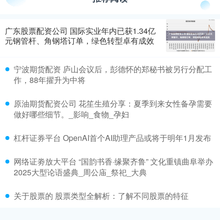
广东股票配资公司 国际实业年内已获1.34亿
元钢管杆、角钢塔订单，绿色转型卓有成效
宁波期货配资 庐山会议后，彭德怀的郑秘书被另行分配工
作，88年擢升为中将
原油期货配资公司 花笙生殖分享：夏季到来女性备孕需要
做好哪些细节。_影响_食物_孕妇
杠杆证券平台 OpenAI首个AI助理产品或将于明年1月发布
网络证劵放大平台 “国韵书香·缘聚齐鲁” 文化重镇曲阜举办
2025大型论语盛典_周公庙_祭祀_大典
关于股票的 股票类型全解析：了解不同股票的特征