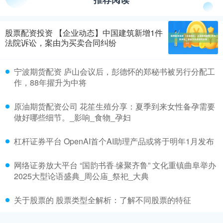
股票配资投资 【企业动态】中国建筑新增1件
法院诉讼，案由为买卖合同纠纷
宁波期货配资 庐山会议后，彭德怀的郑秘书被另行分配工
作，88年擢升为中将
原油期货配资公司 花笙生殖分享：夏季到来女性备孕需要
做好哪些细节。_影响_食物_孕妇
杠杆证券平台 OpenAI首个AI助理产品或将于明年1月发布
网络证劵放大平台 “国韵书香·缘聚齐鲁” 文化重镇曲阜举办
2025大型论语盛典_周公庙_祭祀_大典
关于股票的 股票类型全解析：了解不同股票的特征