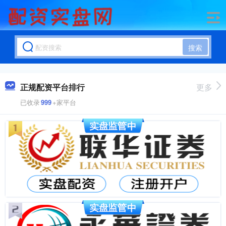
搜索
正规配资平台排行
更多
已收录
999
+家平台