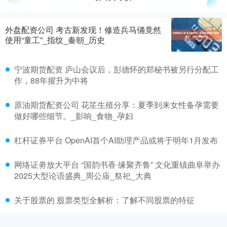
外盘配资公司 考古新发现！修造兵马俑竟然
使用“童工”_指纹_秦朝_历史
宁波期货配资 庐山会议后，彭德怀的郑秘书被另行分配工
作，88年擢升为中将
原油期货配资公司 花笙生殖分享：夏季到来女性备孕需要
做好哪些细节。_影响_食物_孕妇
杠杆证券平台 OpenAI首个AI助理产品或将于明年1月发布
网络证劵放大平台 “国韵书香·缘聚齐鲁” 文化重镇曲阜举办
2025大型论语盛典_周公庙_祭祀_大典
关于股票的 股票类型全解析：了解不同股票的特征