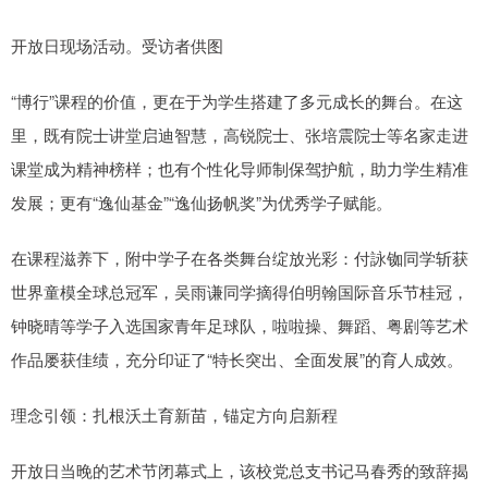
开放日现场活动。受访者供图
“博行”课程的价值，更在于为学生搭建了多元成长的舞台。在这
里，既有院士讲堂启迪智慧，高锐院士、张培震院士等名家走进
课堂成为精神榜样；也有个性化导师制保驾护航，助力学生精准
发展；更有“逸仙基金”“逸仙扬帆奖”为优秀学子赋能。
在课程滋养下，附中学子在各类舞台绽放光彩：付詠铷同学斩获
世界童模全球总冠军，吴雨谦同学摘得伯明翰国际音乐节桂冠，
钟晓晴等学子入选国家青年足球队，啦啦操、舞蹈、粤剧等艺术
作品屡获佳绩，充分印证了“特长突出、全面发展”的育人成效。
理念引领：扎根沃土育新苗，锚定方向启新程
开放日当晚的艺术节闭幕式上，该校党总支书记马春秀的致辞揭