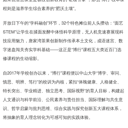
程则是滋养学生综合素养的“肥沃土壤”。
开放日下午的“学科融创”环节，32个特色摊位前人头攒动：“面艺
STEM”让学生在揉面发酵中体悟科学原理，无人机竞速赛展现科
技应用魅力，唐家湾茶果创新制作传承本土文化，成语迷宫、数
字迷盘闯关夯实学科基础——这正是“博行”课程五大类近百门选
修课程的生动缩影。
自2017年学校创办以来，“博行”课程便以中山大学“博学、审问、
慎思、明辨、笃行”的校训为内核，紧扣“体魄健康、人格健全、
特长突出、学业精进、独立思考、国际视野”的育人目标，构建起
人文通识与科学前沿、公民素养与责任担当、国际理解与共生意
识、哲学启蒙与批判思维、综合实践与探究创新五大课程体系，
将抽象的育人理念转化为可感可知的实践体验。