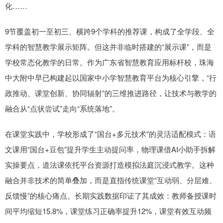
化……
9节覆盖初一至初三、横跨9个学科的推荐课，构成了全学段、全
学科的智慧教学展示矩阵。但这并非临时搭建的“展示课”，而是
学校常态化教学的日常。作为广东省智慧教育应用标杆校，珠海
中大附中早已构建起以国家中小学智慧教育平台为核心引擎，“行
政推动、课堂创新、协同辐射”的三维推进路径，让技术与教学的
融合从“点状尝试”走向“系统落地”。
在课堂实践中，学校形成了“国台+多元技术”的灵活适配模式：语
文课用“国台+豆包”提升学生主动提问率，物理课借AI小助手拆解
实操要点，道法课依托平台资源打造模拟法庭沉浸式教学。这种
融合并非技术的简单叠加，而是直指传统课堂“互动弱、分层难、
反馈慢”的核心痛点。长期实践数据印证了其成效：教师备授课时
间平均缩短15.8%，课堂练习正确率提升12%，课堂有效互动频