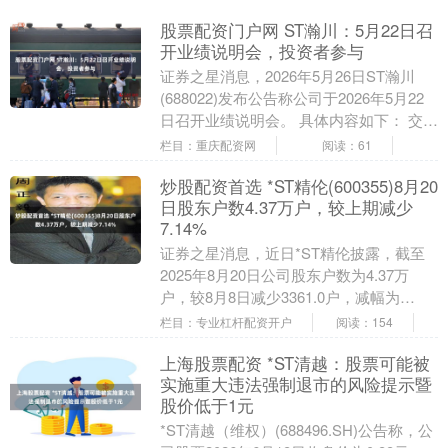
股票配资门户网 ST瀚川：5月22日召
开业绩说明会，投资者参与
证券之星消息，2026年5月26日ST瀚川
(688022)发布公告称公司于2026年5月22
日召开业绩说明会。 具体内容如下： 交流
互动内容问：公司的管理升方面....
栏目：重庆配资网
阅读：61
炒股配资首选 *ST精伦(600355)8月20
日股东户数4.37万户，较上期减少
7.14%
证券之星消息，近日*ST精伦披露，截至
2025年8月20日公司股东户数为4.37万
户，较8月8日减少3361.0户，减幅为
7.14%。户均持股数量由上期的1.0....
栏目：专业杠杆配资开户
阅读：154
上海股票配资 *ST清越：股票可能被
实施重大违法强制退市的风险提示暨
股价低于1元
*ST清越（维权）(688496.SH)公告称，公