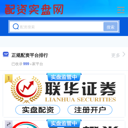
搜索
正规配资平台排行
更多
已收录
999
+家平台