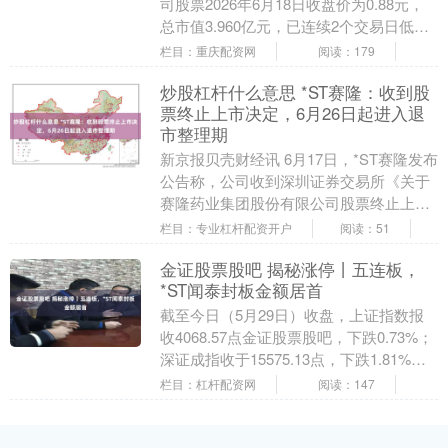
司股票2026年6月18日收盘价为0.88元，
总市值3.960亿元，已连续2个交易日低于1
元。根据《上海证券交....
栏目：重庆配资网
阅读：179
炒股杠杆什么意思 *ST赛隆：收到股
票终止上市决定，6月26日起进入退
市整理期
新京报贝壳财经讯 6月17日，*ST赛隆发布
公告称，公司收到深圳证券交易所《关于
赛隆药业集团股份有限公司股票终止上市
的决定》炒股杠杆什么意思，因公司2025
栏目：专业杠杆配资开户
阅读：51
年度....
金证股票股吧 揭秘涨停丨五连板，
*ST闻泰封板金额居首
截至今日（5月29日）收盘，上证指数报
收4068.57点金证股票股吧，下跌0.73%；
深证成指收于15575.13点，下跌1.81%；
创业板指下跌2.11%，科....
栏目：杠杆配资网
阅读：147