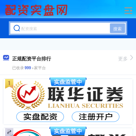
搜索
正规配资平台排行
更多
已收录
999
+家平台