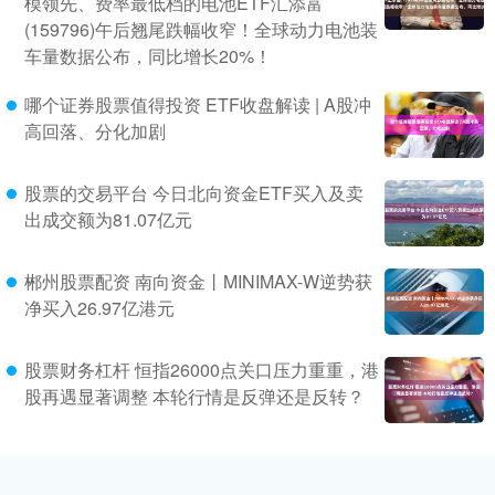
模领先、费率最低档的电池ETF汇添富
(159796)午后翘尾跌幅收窄！全球动力电池装
车量数据公布，同比增长20%！
哪个证券股票值得投资 ETF收盘解读 | A股冲
高回落、分化加剧
股票的交易平台 今日北向资金ETF买入及卖
出成交额为81.07亿元
郴州股票配资 南向资金丨MINIMAX-W逆势获
净买入26.97亿港元
股票财务杠杆 恒指26000点关口压力重重，港
股再遇显著调整 本轮行情是反弹还是反转？