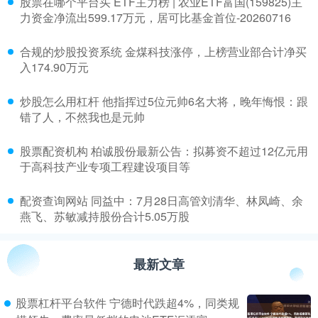
​股票在哪个平台买 ETF主力榜 | 农业ETF富国(159825)主
力资金净流出599.17万元，居可比基金首位-20260716
​合规的炒股投资系统 金煤科技涨停，上榜营业部合计净买
入174.90万元
​炒股怎么用杠杆 他指挥过5位元帅6名大将，晚年悔恨：跟
错了人，不然我也是元帅
​股票配资机构 柏诚股份最新公告：拟募资不超过12亿元用
于高科技产业专项工程建设项目等
​配资查询网站 同益中：7月28日高管刘清华、林凤崎、余
燕飞、苏敏减持股份合计5.05万股
最新文章
股票杠杆平台软件 宁德时代跌超4%，同类规