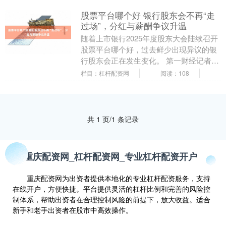
股票平台哪个好 银行股东会不再“走
过场”，分红与薪酬争议升温
随着上市银行2025年度股东大会陆续召开
股票平台哪个好，过去鲜少出现异议的银
行股东会正在发生变化。 第一财经记者注
意到，近期，苏农银行、杭州银行、无锡
栏目：杠杆配资网
阅读：108
银行、西安....
共 1 页/1 条记录
重庆配资网_杠杆配资网_专业杠杆配资开户
重庆配资网为出资者提供本地化的专业杠杆配资服务，支持
在线开户，方便快捷。平台提供灵活的杠杆比例和完善的风险控
制体系，帮助出资者在合理控制风险的前提下，放大收益。适合
新手和老手出资者在股市中高效操作。