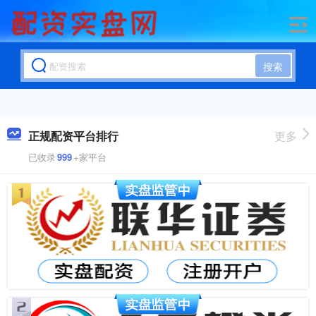
搜索
正规配资平台排行
更多
已收录
999
+家平台