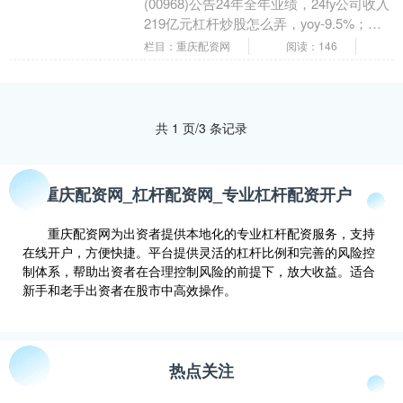
(00968)公告24年全年业绩，24fy公司收入
219亿元杠杆炒股怎么弄，yoy-9.5%；归
母净利10亿元，yoy-7....
栏目：重庆配资网
阅读：146
共 1 页/3 条记录
重庆配资网_杠杆配资网_专业杠杆配资开户
重庆配资网为出资者提供本地化的专业杠杆配资服务，支持
在线开户，方便快捷。平台提供灵活的杠杆比例和完善的风险控
制体系，帮助出资者在合理控制风险的前提下，放大收益。适合
新手和老手出资者在股市中高效操作。
热点关注