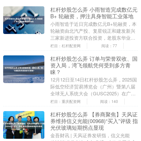
杠杆炒股怎么弄 小雨智造完成数亿元
B+ 轮融资，押注具身智能工业落地
小雨智造于近日完成数亿元B+轮融资，本
轮融资由北汽产投、复星锐正和建发新兴
三家新进投资方联合投资，老股东华业天
成、贵州科创天使基金共同跟投，滴滴、
栏目：杠杆配资网
阅读：77
小米联合创始人....
杠杆炒股怎么弄 订单与荣誉双收、国
资入局，湾飞领航凭何受到多方青
睐？
12月12日至14日杠杆炒股怎么弄，2025国
际低空经济贸易博览会（广州）暨第八届
全球无人系统大会（GUSC2025）在广交
会展馆举办。这是大湾区低空经济全球
栏目：重庆配资网
阅读：140
化....
杠杆炒股怎么弄 【券商聚焦】天风证
券维持信义光能(00968)“买入”评级 指
光伏玻璃短期拐点显现
金吾财讯 | 天风证券发研指，信义光能