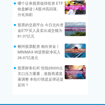
哪个证券股票值得投资 ETF
收盘解读 | A股冲高回落、
分化加剧
股票的交易平台 今日北向资
金ETF买入及卖出成交额为
81.07亿元
郴州股票配资 南向资金丨
MINIMAX-W逆势获净买入
26.97亿港元
股票财务杠杆 恒指26000点
关口压力重重，港股再遇显
著调整 本轮行情是反弹还是
反转？