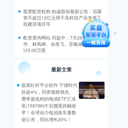
​股票配资机构 柏诚股份最新公告：拟募
资不超过12亿元用于高科技产业专项工
程建设项目等
​配资查询网站 同益中：7月28日高管刘清
华、林凤崎、余燕飞、苏敏减持股份合
计5.05万股
最新文章
股票杠杆平台软件 宁德时代
跌超4%，同类规模领先、
费率最低档的电池ETF汇添
富(159796)午后翘尾跌幅收
窄！全球动力电池装车量数
据公布，同比增长20%！