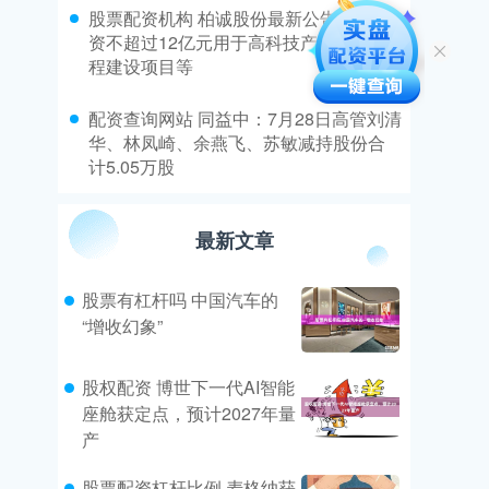
​股票配资机构 柏诚股份最新公告：拟募
资不超过12亿元用于高科技产业专项工
程建设项目等
​配资查询网站 同益中：7月28日高管刘清
华、林凤崎、余燕飞、苏敏减持股份合
计5.05万股
最新文章
股票有杠杆吗 中国汽车的
“增收幻象”
股权配资 博世下一代AI智能
座舱获定点，预计2027年量
产
股票配资杠杆比例 麦格纳获