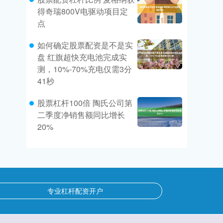
得奇瑞800V电驱动项目定
点
如何确定股票配资是不是实
盘 红旗超快充电池完成实
测，10%-70%充电仅需3分
41秒
股票杠杆100倍 陶氏公司第
二季度净销售额同比增长
20%
专业杠杆配资开户