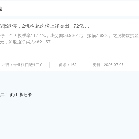
题
昂微跌停，2机构龙虎榜上净卖出1.72亿元
日跌停，全天换手率11.14%，成交额56.92亿元，振幅7.62%。龙虎榜数据显
，沪股通净买入4821.57....
栏目：专业杠杆配资开户
阅读：163
更新：2026-07-05
共 1 页/1 条记录