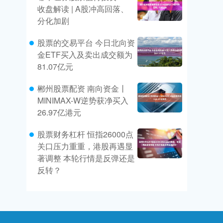
收盘解读 | A股冲高回落、
分化加剧
股票的交易平台 今日北向资
金ETF买入及卖出成交额为
81.07亿元
郴州股票配资 南向资金丨
MINIMAX-W逆势获净买入
26.97亿港元
股票财务杠杆 恒指26000点
关口压力重重，港股再遇显
著调整 本轮行情是反弹还是
反转？