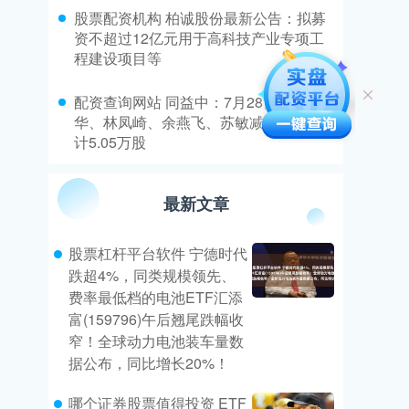
​股票配资机构 柏诚股份最新公告：拟募
资不超过12亿元用于高科技产业专项工
程建设项目等
​配资查询网站 同益中：7月28日高管刘清
华、林凤崎、余燕飞、苏敏减持股份合
计5.05万股
最新文章
股票杠杆平台软件 宁德时代
跌超4%，同类规模领先、
费率最低档的电池ETF汇添
富(159796)午后翘尾跌幅收
窄！全球动力电池装车量数
据公布，同比增长20%！
哪个证券股票值得投资 ETF