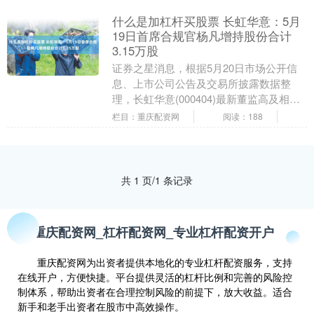
什么是加杠杆买股票 长虹华意：5月
19日首席合规官杨凡增持股份合计
3.15万股
证券之星消息，根据5月20日市场公开信
息、上市公司公告及交易所披露数据整
理，长虹华意(000404)最新董监高及相关
人员股份变动情况：2026年5月19日公司
栏目：重庆配资网
阅读：188
首....
共 1 页/1 条记录
重庆配资网_杠杆配资网_专业杠杆配资开户
重庆配资网为出资者提供本地化的专业杠杆配资服务，支持
在线开户，方便快捷。平台提供灵活的杠杆比例和完善的风险控
制体系，帮助出资者在合理控制风险的前提下，放大收益。适合
新手和老手出资者在股市中高效操作。