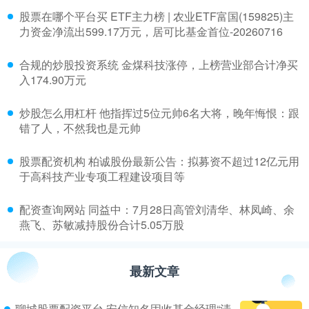
​股票在哪个平台买 ETF主力榜 | 农业ETF富国(159825)主
力资金净流出599.17万元，居可比基金首位-20260716
​合规的炒股投资系统 金煤科技涨停，上榜营业部合计净买
入174.90万元
​炒股怎么用杠杆 他指挥过5位元帅6名大将，晚年悔恨：跟
错了人，不然我也是元帅
​股票配资机构 柏诚股份最新公告：拟募资不超过12亿元用
于高科技产业专项工程建设项目等
​配资查询网站 同益中：7月28日高管刘清华、林凤崎、余
燕飞、苏敏减持股份合计5.05万股
最新文章
聊城股票配资平台 安信知名固收基金经理“清