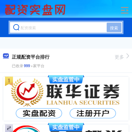
搜索
正规配资平台排行
更多
已收录
999
+家平台