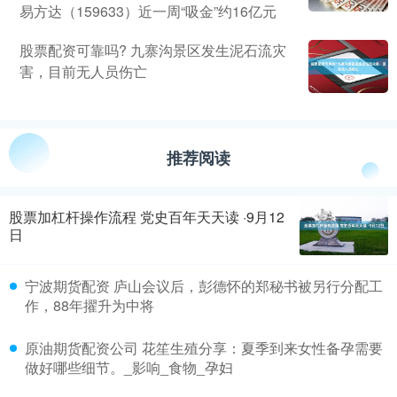
易方达（159633）近一周“吸金”约16亿元
股票配资可靠吗? 九寨沟景区发生泥石流灾
害，目前无人员伤亡
推荐阅读
股票加杠杆操作流程 党史百年天天读 ·9月12
日
宁波期货配资 庐山会议后，彭德怀的郑秘书被另行分配工
作，88年擢升为中将
原油期货配资公司 花笙生殖分享：夏季到来女性备孕需要
做好哪些细节。_影响_食物_孕妇