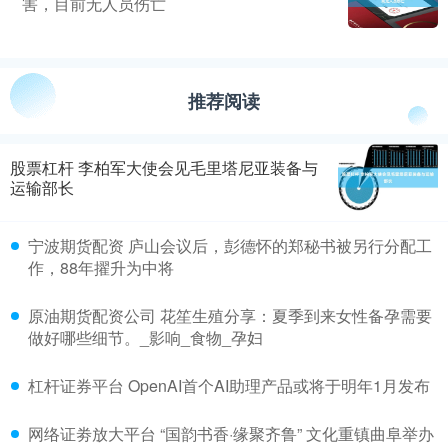
害，目前无人员伤亡
推荐阅读
股票杠杆 李柏军大使会见毛里塔尼亚装备与
运输部长
宁波期货配资 庐山会议后，彭德怀的郑秘书被另行分配工
作，88年擢升为中将
原油期货配资公司 花笙生殖分享：夏季到来女性备孕需要
做好哪些细节。_影响_食物_孕妇
杠杆证券平台 OpenAI首个AI助理产品或将于明年1月发布
网络证劵放大平台 “国韵书香·缘聚齐鲁” 文化重镇曲阜举办