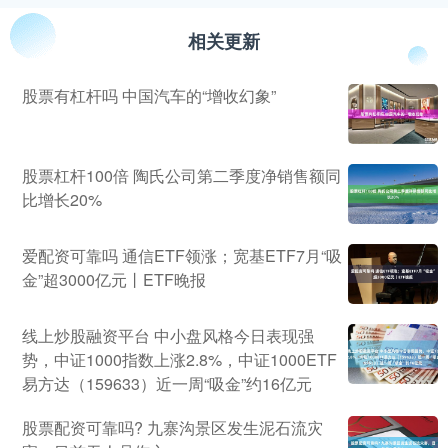
相关更新
股票有杠杆吗 中国汽车的“增收幻象”
股票杠杆100倍 陶氏公司第二季度净销售额同
比增长20%
爱配资可靠吗 通信ETF领涨；宽基ETF7月“吸
金”超3000亿元丨ETF晚报
线上炒股融资平台 中小盘风格今日表现强
势，中证1000指数上涨2.8%，中证1000ETF
易方达（159633）近一周“吸金”约16亿元
股票配资可靠吗? 九寨沟景区发生泥石流灾