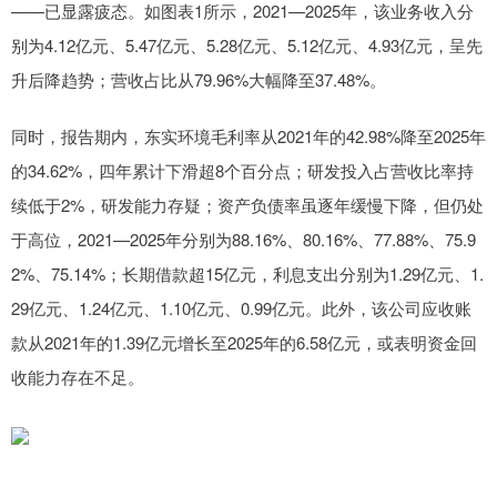
——已显露疲态。如图表1所示，2021—2025年，该业务收入分
别为4.12亿元、5.47亿元、5.28亿元、5.12亿元、4.93亿元，呈先
升后降趋势；营收占比从79.96%大幅降至37.48%。
同时，报告期内，东实环境毛利率从2021年的42.98%降至2025年
的34.62%，四年累计下滑超8个百分点；研发投入占营收比率持
续低于2%，研发能力存疑；资产负债率虽逐年缓慢下降，但仍处
于高位，2021—2025年分别为88.16%、80.16%、77.88%、75.9
2%、75.14%；长期借款超15亿元，利息支出分别为1.29亿元、1.
29亿元、1.24亿元、1.10亿元、0.99亿元。此外，该公司应收账
款从2021年的1.39亿元增长至2025年的6.58亿元，或表明资金回
收能力存在不足。