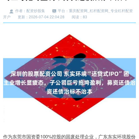
作者：配资炒股集
平台：重庆配资网_杠杆配资网_专业杠杆配资
开户
更新：2026-07-04 22:04:28
阅读：83
作为东莞市国资委100%控股的固废处理企业，广东东实环境股份