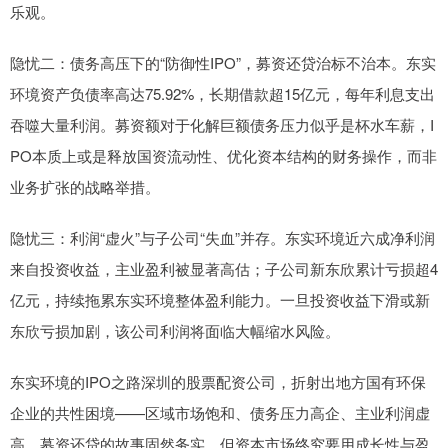
乐观。
隐忧二：债务高压下的“防御性IPO”，募资还贷治标不治本。东实
环境资产负债率高达75.92%，长期借款超15亿元，每年利息支出
吞噬大量利润。募资额对于化解巨额债务压力似乎是杯水车薪，I
PO本质上或是释放国资流动性、优化资本结构的财务操作，而非
业务扩张的战略举措。
隐忧三：利润“虚火”与子公司“失血”并存。东实环境近六成净利润
来自投资收益，主业盈利被显著高估；子公司新东欣累计亏损超4
亿元，持续拖累东实环境整体盈利能力。一旦投资收益下滑或新
东欣亏损加剧，该公司利润将面临大幅缩水风险。
东实环境的IPO之路深圳的股票配资公司，折射出地方国有环保
企业的共性困境——区域市场饱和、债务压力高企、主业利润虚
高。募资还贷的故事固然务实，但资本市场终究要用成长性与盈