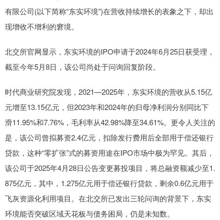
有限公司(以下简称“东实环境”)在营收持续增长的表象之下，却出
现增收不增利的窘境。
北交所官网显示，东实环境的IPO申请于2024年6月25日获受理，
截至今年5月8日，该公司尚处于问询回复阶段。
时代商业研究院发现，2021—2025年，东实环境的营收从5.15亿
元增至13.15亿元，但2023年和2024年的归母净利润分别同比下
滑11.95%和7.76%，毛利率从42.98%降至34.61%。更令人关注的
是，该公司曾拟募资2.4亿元，扣除发行费用后全部用于偿还银行
贷款，这种“零扩张”式的募资用途在IPO市场中极为罕见。其后，
该公司于2025年4月28日公告变更募投项目，将总融资额减少至1.
875亿元，其中，1.275亿元用于偿还银行贷款，剩余0.6亿元用于
飞灰资源化利用项目。在北交所已发出三轮问询的背景下，东实
环境能否突破区域天花板与债务困局，仍是未知数。