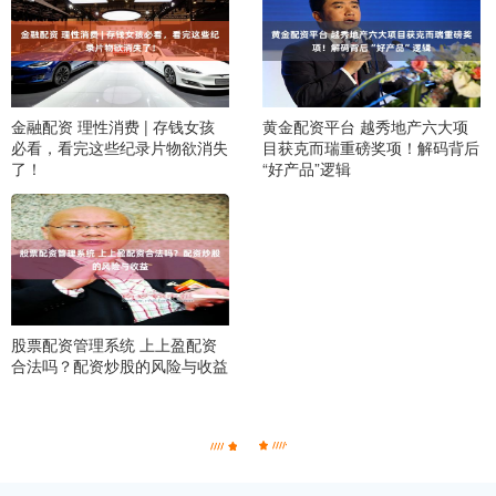
金融配资 理性消费 | 存钱女孩
黄金配资平台 越秀地产六大项
必看，看完这些纪录片物欲消失
目获克而瑞重磅奖项！解码背后
了！
“好产品”逻辑
股票配资管理系统 上上盈配资
合法吗？配资炒股的风险与收益