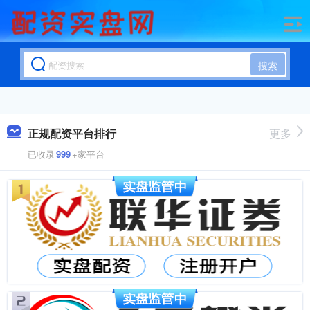
搜索
正规配资平台排行
更多
已收录
999
+家平台